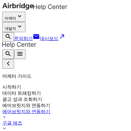
keyboard_arrow_down
마케터
keyboard_arrow_down
개발자
search
email
call_made
문의하기
대시보드
search
menu
마케터 가이드
시작하기
데이터 트래킹하기
광고 성과 조회하기
에어브릿지와 연동하기
에어브릿지와 연동하기
구글 애즈