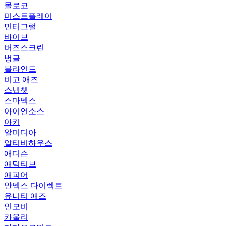
몰로코
미스트플레이
민티그럴
바이브
버즈스크린
벙글
블라인드
비고 애즈
스냅챗
스마덱스
아이언소스
아키
알미디아
알티비하우스
애디슨
애딕티브
애피어
얀덱스 다이렉트
유니티 애즈
인모비
카울리