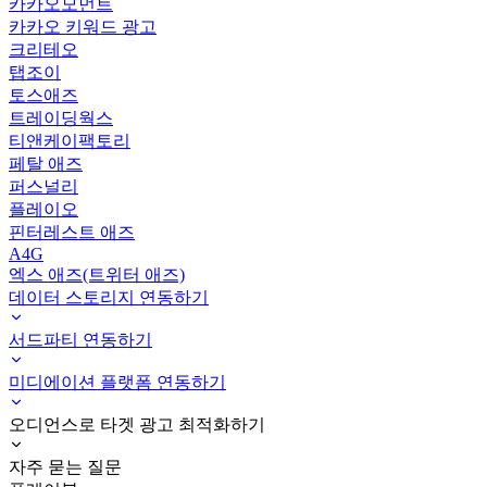
카카오모먼트
카카오 키워드 광고
크리테오
탭조이
토스애즈
트레이딩웍스
티앤케이팩토리
페탈 애즈
퍼스널리
플레이오
핀터레스트 애즈
A4G
엑스 애즈(트위터 애즈)
데이터 스토리지 연동하기
서드파티 연동하기
미디에이션 플랫폼 연동하기
오디언스로 타겟 광고 최적화하기
자주 묻는 질문