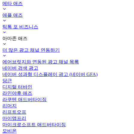
메타 애즈
애플 애즈
틱톡 포 비즈니스
아마존 애즈
더 많은 광고 채널 연동하기
에어브릿지와 연동된 광고 채널 목록
네이버 검색 광고
네이버 성과형 디스플레이 광고 (네이버 GFA)
당근
디지털 터바인
라인야후 애즈
라쿠텐 애드버타이징
리머지
리프트오프
마이앱프리
마이크로소프트 애드버타이징
모비온