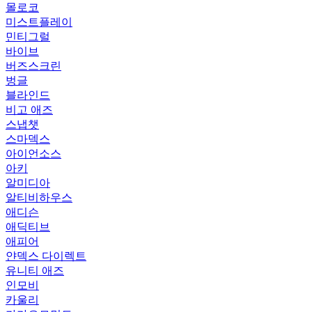
몰로코
미스트플레이
민티그럴
바이브
버즈스크린
벙글
블라인드
비고 애즈
스냅챗
스마덱스
아이언소스
아키
알미디아
알티비하우스
애디슨
애딕티브
애피어
얀덱스 다이렉트
유니티 애즈
인모비
카울리