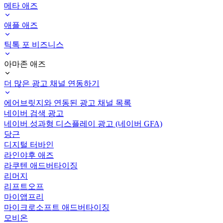
메타 애즈
애플 애즈
틱톡 포 비즈니스
아마존 애즈
더 많은 광고 채널 연동하기
에어브릿지와 연동된 광고 채널 목록
네이버 검색 광고
네이버 성과형 디스플레이 광고 (네이버 GFA)
당근
디지털 터바인
라인야후 애즈
라쿠텐 애드버타이징
리머지
리프트오프
마이앱프리
마이크로소프트 애드버타이징
모비온