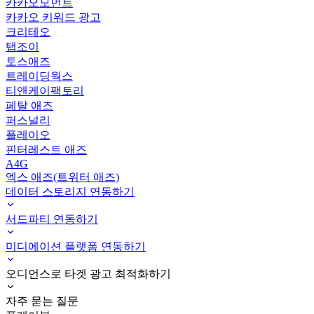
카카오모먼트
카카오 키워드 광고
크리테오
탭조이
토스애즈
트레이딩웍스
티앤케이팩토리
페탈 애즈
퍼스널리
플레이오
핀터레스트 애즈
A4G
엑스 애즈(트위터 애즈)
데이터 스토리지 연동하기
서드파티 연동하기
미디에이션 플랫폼 연동하기
오디언스로 타겟 광고 최적화하기
자주 묻는 질문