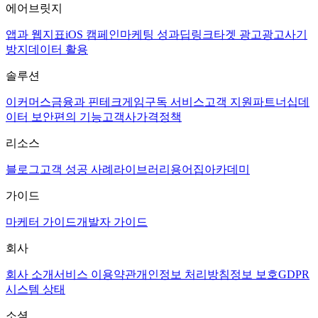
에어브릿지
앱과 웹
지표
iOS 캠페인
마케팅 성과
딥링크
타겟 광고
광고사기
방지
데이터 활용
솔루션
이커머스
금융과 핀테크
게임
구독 서비스
고객 지원
파트너십
데
이터 보안
편의 기능
고객사
가격정책
리소스
블로그
고객 성공 사례
라이브러리
용어집
아카데미
가이드
마케터 가이드
개발자 가이드
회사
회사 소개
서비스 이용약관
개인정보 처리방침
정보 보호
GDPR
시스템 상태
소셜