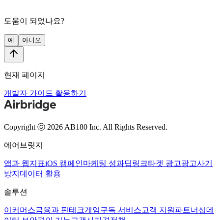
도움이 되었나요?
예
아니오
현재 페이지
개발자 가이드 활용하기
Copyright ⓒ 2026 AB180 Inc.
All Rights Reserved.
에어브릿지
앱과 웹
지표
iOS 캠페인
마케팅 성과
딥링크
타겟 광고
광고사기
방지
데이터 활용
솔루션
이커머스
금융과 핀테크
게임
구독 서비스
고객 지원
파트너십
데