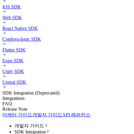
iOS SDK
Web SDK
React Native SDK
Cordova-Ionic SDK
Flutter SDK
Expo SDK
Unity SDK
Unreal SDK
SDK Integration (Deprecated)
Integrations
FAQ
Release Note
마케터 가이드
개발자 가이드
API 레퍼런스
개발자 가이드
SDK Integration