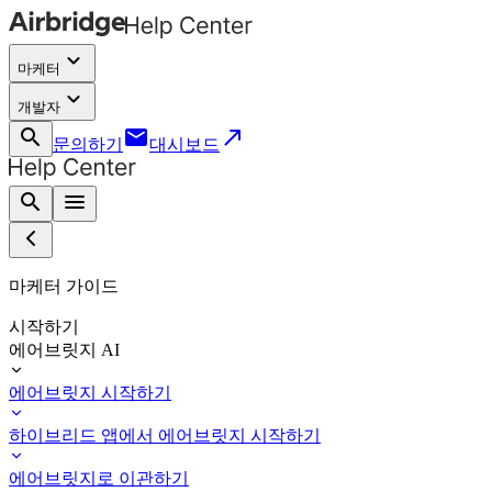
keyboard_arrow_down
마케터
keyboard_arrow_down
개발자
search
email
call_made
문의하기
대시보드
search
menu
마케터 가이드
시작하기
에어브릿지 AI
에어브릿지 시작하기
하이브리드 앱에서 에어브릿지 시작하기
에어브릿지로 이관하기