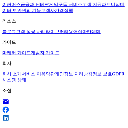
이커머스
금융과 핀테크
게임
구독 서비스
고객 지원
파트너십
데
이터 보안
편의 기능
고객사
가격정책
리소스
블로그
고객 성공 사례
라이브러리
용어집
아카데미
가이드
마케터 가이드
개발자 가이드
회사
회사 소개
서비스 이용약관
개인정보 처리방침
정보 보호
GDPR
시스템 상태
소셜
email