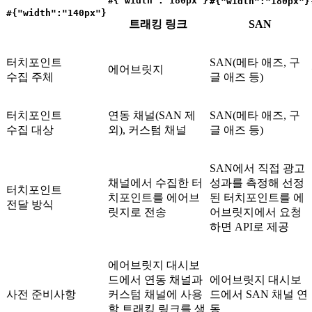
#{"width":"180px"}
#{"width":"180px"}
#{"width":"140px"}
트래킹 링크
SAN
터치포인트
SAN(메타 애즈, 구
에어브릿지
수집 주체
글 애즈 등)
터치포인트
연동 채널(SAN 제
SAN(메타 애즈, 구
수집 대상
외), 커스텀 채널
글 애즈 등)
SAN에서 직접 광고
채널에서 수집한 터
성과를 측정해 선정
터치포인트
치포인트를 에어브
된 터치포인트를 에
전달 방식
릿지로 전송
어브릿지에서 요청
하면 API로 제공
에어브릿지 대시보
드에서 연동 채널과
에어브릿지 대시보
사전 준비사항
커스텀 채널에 사용
드에서 SAN 채널 연
할 트래킹 링크를 생
동