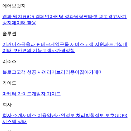
에어브릿지
앱과 웹
지표
iOS 캠페인
마케팅 성과
딥링크
타겟 광고
광고사기
방지
데이터 활용
솔루션
이커머스
금융과 핀테크
게임
구독 서비스
고객 지원
파트너십
데
이터 보안
편의 기능
고객사
가격정책
리소스
블로그
고객 성공 사례
라이브러리
용어집
아카데미
가이드
마케터 가이드
개발자 가이드
회사
회사 소개
서비스 이용약관
개인정보 처리방침
정보 보호
GDPR
시스템 상태