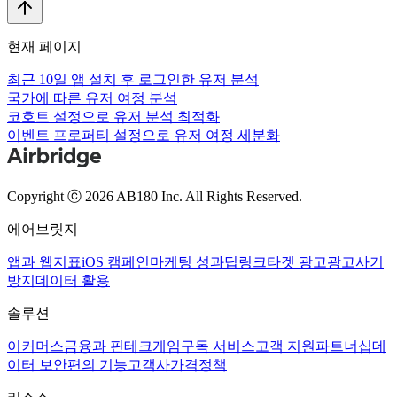
현재 페이지
최근 10일 앱 설치 후 로그인한 유저 분석
국가에 따른 유저 여정 분석
코호트 설정으로 유저 분석 최적화
이벤트 프로퍼티 설정으로 유저 여정 세분화
Copyright ⓒ 2026 AB180 Inc.
All Rights Reserved.
에어브릿지
앱과 웹
지표
iOS 캠페인
마케팅 성과
딥링크
타겟 광고
광고사기
방지
데이터 활용
솔루션
이커머스
금융과 핀테크
게임
구독 서비스
고객 지원
파트너십
데
이터 보안
편의 기능
고객사
가격정책