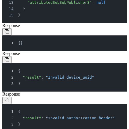
    "attributedSubSubPublisher3"
: 
null
  }
}
Response
{}
Response
{
  "result"
: 
"Invalid device_uuid"
}
Response
{
  "result"
: 
"invalid authorization header"
}