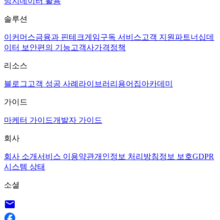
방지
데이터 활용
솔루션
이커머스
금융과 핀테크
게임
구독 서비스
고객 지원
파트너십
데
이터 보안
편의 기능
고객사
가격정책
리소스
블로그
고객 성공 사례
라이브러리
용어집
아카데미
가이드
마케터 가이드
개발자 가이드
회사
회사 소개
서비스 이용약관
개인정보 처리방침
정보 보호
GDPR
시스템 상태
소셜
email