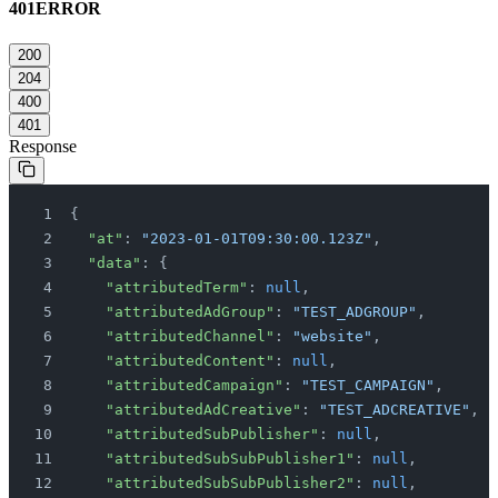
401
ERROR
200
204
400
401
Response
{
  "at"
: 
"2023-01-01T09:30:00.123Z"
,
  "data"
: {
    "attributedTerm"
: 
null
,
    "attributedAdGroup"
: 
"TEST_ADGROUP"
,
    "attributedChannel"
: 
"website"
,
    "attributedContent"
: 
null
,
    "attributedCampaign"
: 
"TEST_CAMPAIGN"
,
    "attributedAdCreative"
: 
"TEST_ADCREATIVE"
,
    "attributedSubPublisher"
: 
null
,
    "attributedSubSubPublisher1"
: 
null
,
    "attributedSubSubPublisher2"
: 
null
,