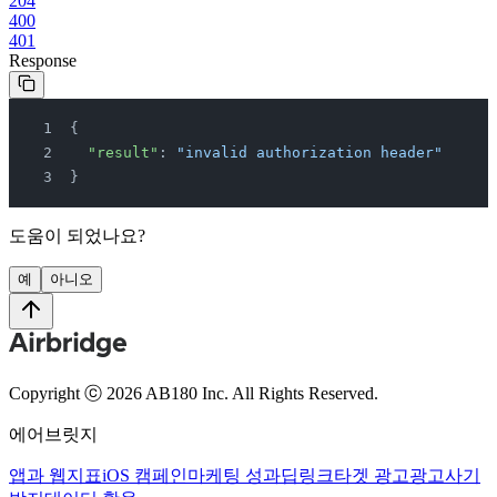
204
400
401
Response
{
  "result"
: 
"invalid authorization header"
}
도움이 되었나요?
예
아니오
Copyright ⓒ 2026 AB180 Inc.
All Rights Reserved.
에어브릿지
앱과 웹
지표
iOS 캠페인
마케팅 성과
딥링크
타겟 광고
광고사기