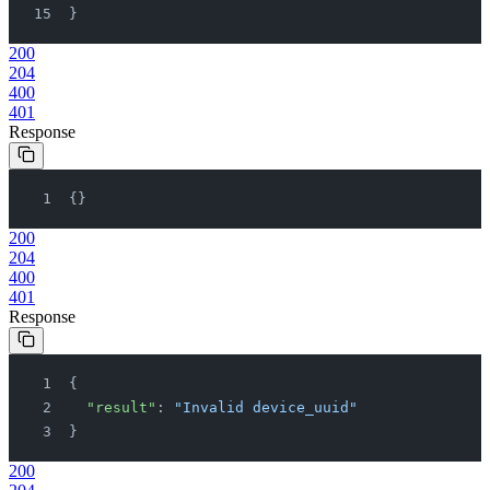
}
200
204
400
401
Response
{}
200
204
400
401
Response
{
  "result"
: 
"Invalid device_uuid"
}
200