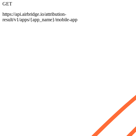
GET
https:/
/
api.airbridge.io
/
attribution-
result
/
v1
/
apps
/
{app_name}
/
mobile-app