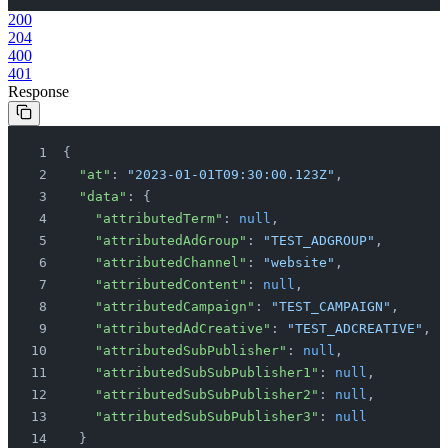
200
204
400
401
Response
{
  "at"
: 
"2023-01-01T09:30:00.123Z"
,
  "data"
: {
    "attributedTerm"
: 
null
,
    "attributedAdGroup"
: 
"TEST_ADGROUP"
,
    "attributedChannel"
: 
"website"
,
    "attributedContent"
: 
null
,
    "attributedCampaign"
: 
"TEST_CAMPAIGN"
,
    "attributedAdCreative"
: 
"TEST_ADCREATIVE"
,
    "attributedSubPublisher"
: 
null
,
    "attributedSubSubPublisher1"
: 
null
,
    "attributedSubSubPublisher2"
: 
null
,
    "attributedSubSubPublisher3"
: 
null
  }