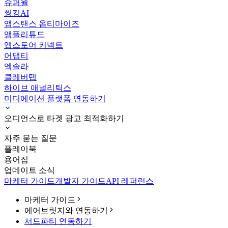
슈퍼월
씽킹AI
앱스탠스 옵티마이즈
앰플리튜드
앱스토어 커넥트
어댑티
엑솔라
클레버탭
하이브 애널리틱스
미디에이션 플랫폼 연동하기
오디언스로 타겟 광고 최적화하기
자주 묻는 질문
플레이북
용어집
업데이트 소식
마케터 가이드
개발자 가이드
API 레퍼런스
마케터 가이드
에어브릿지와 연동하기
서드파티 연동하기