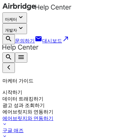
keyboard_arrow_down
마케터
keyboard_arrow_down
개발자
search
email
call_made
문의하기
대시보드
search
menu
마케터 가이드
시작하기
데이터 트래킹하기
광고 성과 조회하기
에어브릿지와 연동하기
에어브릿지와 연동하기
구글 애즈