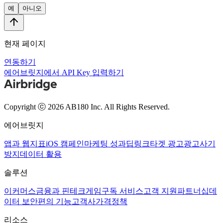
예
아니오
현재 페이지
연동하기
에어브릿지에서 API Key 입력하기
Copyright ⓒ 2026 AB180 Inc.
All Rights Reserved.
에어브릿지
앱과 웹
지표
iOS 캠페인
마케팅 성과
딥링크
타겟 광고
광고사기
방지
데이터 활용
솔루션
이커머스
금융과 핀테크
게임
구독 서비스
고객 지원
파트너십
데
이터 보안
편의 기능
고객사
가격정책
리소스