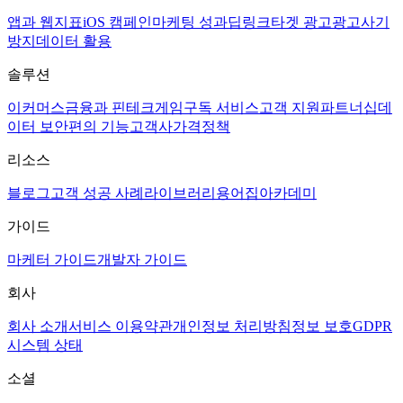
앱과 웹
지표
iOS 캠페인
마케팅 성과
딥링크
타겟 광고
광고사기
방지
데이터 활용
솔루션
이커머스
금융과 핀테크
게임
구독 서비스
고객 지원
파트너십
데
이터 보안
편의 기능
고객사
가격정책
리소스
블로그
고객 성공 사례
라이브러리
용어집
아카데미
가이드
마케터 가이드
개발자 가이드
회사
회사 소개
서비스 이용약관
개인정보 처리방침
정보 보호
GDPR
시스템 상태
소셜