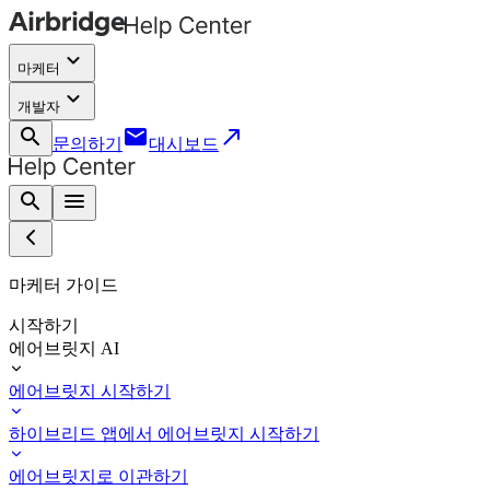
keyboard_arrow_down
마케터
keyboard_arrow_down
개발자
search
email
call_made
문의하기
대시보드
search
menu
마케터 가이드
시작하기
에어브릿지 AI
에어브릿지 시작하기
하이브리드 앱에서 에어브릿지 시작하기
에어브릿지로 이관하기