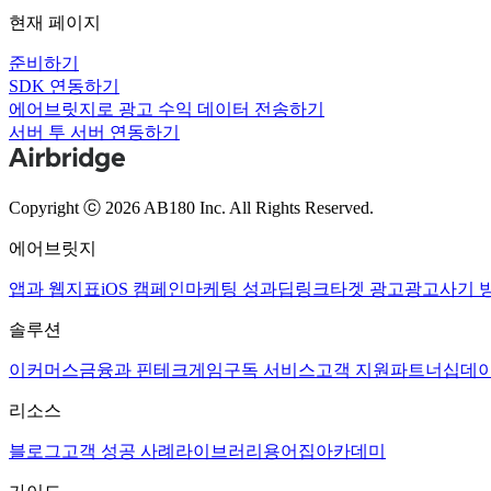
현재 페이지
준비하기
SDK 연동하기
에어브릿지로 광고 수익 데이터 전송하기
서버 투 서버 연동하기
Copyright ⓒ 2026 AB180 Inc.
All Rights Reserved.
에어브릿지
앱과 웹
지표
iOS 캠페인
마케팅 성과
딥링크
타겟 광고
광고사기 
솔루션
이커머스
금융과 핀테크
게임
구독 서비스
고객 지원
파트너십
데이
리소스
블로그
고객 성공 사례
라이브러리
용어집
아카데미