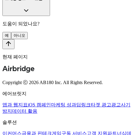
도움이 되었나요?
예
아니오
현재 페이지
Copyright ⓒ 2026 AB180 Inc.
All Rights Reserved.
에어브릿지
앱과 웹
지표
iOS 캠페인
마케팅 성과
딥링크
타겟 광고
광고사기
방지
데이터 활용
솔루션
이커머스
금융과 핀테크
게임
구독 서비스
고객 지원
파트너십
데