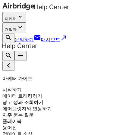
keyboard_arrow_down
마케터
keyboard_arrow_down
개발자
search
email
call_made
문의하기
대시보드
search
menu
마케터 가이드
시작하기
데이터 트래킹하기
광고 성과 조회하기
에어브릿지와 연동하기
자주 묻는 질문
플레이북
용어집
업데이트 소식