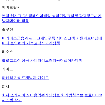
에어브릿지
앱과 웹
지표
iOS 캠페인
마케팅 성과
딥링크
타겟 광고
광고사기
방지
데이터 활용
솔루션
이커머스
금융과 핀테크
게임
구독 서비스
고객 지원
파트너십
데
이터 보안
편의 기능
고객사
가격정책
리소스
블로그
고객 성공 사례
라이브러리
용어집
아카데미
가이드
마케터 가이드
개발자 가이드
회사
회사 소개
서비스 이용약관
개인정보 처리방침
정보 보호
GDPR
시스템 상태