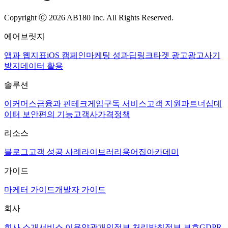
Copyright ⓒ 2026 AB180 Inc.
All Rights Reserved.
에어브릿지
앱과 웹
지표
iOS 캠페인
마케팅 성과
딥링크
타겟 광고
광고사기
방지
데이터 활용
솔루션
이커머스
금융과 핀테크
게임
구독 서비스
고객 지원
파트너십
데
이터 보안
편의 기능
고객사
가격정책
리소스
블로그
고객 성공 사례
라이브러리
용어집
아카데미
가이드
마케터 가이드
개발자 가이드
회사
회사 소개
서비스 이용약관
개인정보 처리방침
정보 보호
GDPR