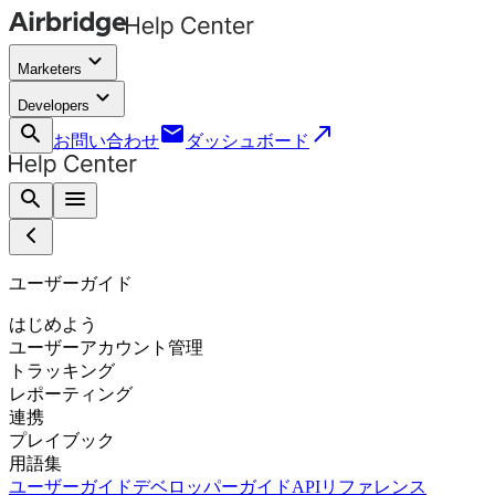
keyboard_arrow_down
Marketers
keyboard_arrow_down
Developers
search
email
call_made
お問い合わせ
ダッシュボード
search
menu
ユーザーガイド
はじめよう
ユーザーアカウント管理
トラッキング
レポーティング
連携
プレイブック
用語集
ユーザーガイド
デベロッパーガイド
APIリファレンス