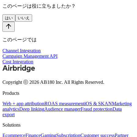
このページは役に立ちましたか？
はい
いいえ
このページでは
Channel Integration
Campaign Management API
Cost Integration
Copyright ⓒ 2026 AB180 Inc.
All Rights Reserved.
Products
Web + app attribution
ROAS measurement
iOS & SKAN
Marketing
analytics
Deep linking
Audience manager
Fraud protection
Data
export
Solutions
Ecommerce
Finance
Gaming
Subscription
Customer success
Partner