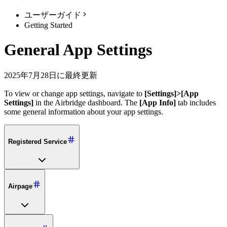
ユーザーガイド
Getting Started
General App Settings
2025年7月28日に最終更新
To view or change app settings, navigate to
[Settings]>[App
Settings]
in the Airbridge dashboard. The
[App Info]
tab includes
some general information about your app settings.
Registered Service
Airpage