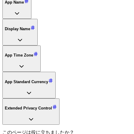
App Name
Display Name
App Time Zone
App Standard Currency
Extended Privacy Control
このページは役に立ちましたか？