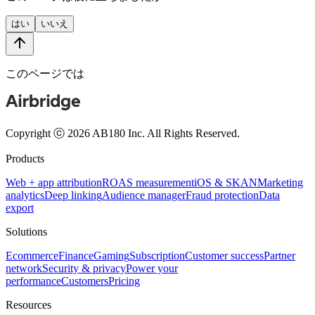
はい
いいえ
このページでは
Copyright ⓒ 2026 AB180 Inc.
All Rights Reserved.
Products
Web + app attribution
ROAS measurement
iOS & SKAN
Marketing
analytics
Deep linking
Audience manager
Fraud protection
Data
export
Solutions
Ecommerce
Finance
Gaming
Subscription
Customer success
Partner
network
Security & privacy
Power your
performance
Customers
Pricing
Resources