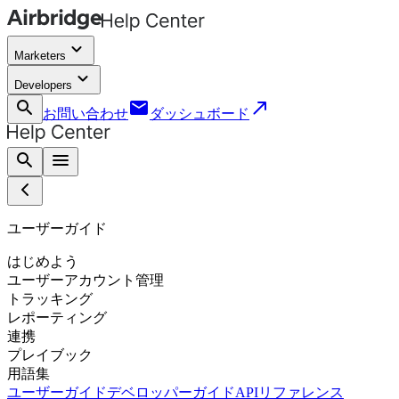
keyboard_arrow_down
Marketers
keyboard_arrow_down
Developers
search
email
call_made
お問い合わせ
ダッシュボード
search
menu
ユーザーガイド
はじめよう
ユーザーアカウント管理
トラッキング
レポーティング
連携
プレイブック
用語集
ユーザーガイド
デベロッパーガイド
APIリファレンス